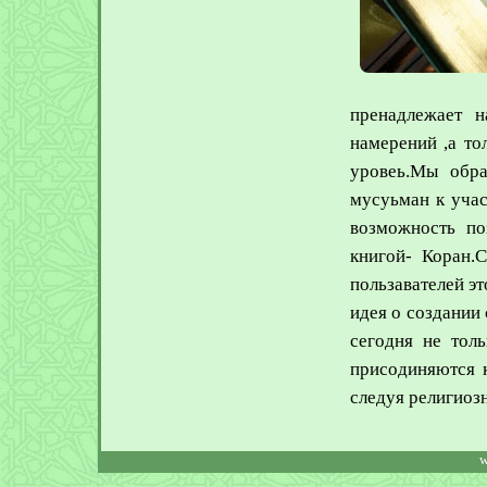
пренадлежает н
намерений ,а то
уровеь.Мы обра
мусуьман к учас
возможность по
книгой- Коран.
пользавателей э
идея о создании
сегодня не тол
присодиняются 
следуя религиоз
w